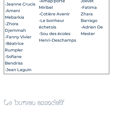
-Amap'porte
Jolivet
-Jeanne Crucis
Miribel
-Fatima
-Ameni
-Cotière Avenir
Zhara
Mebarkia
-Le bonheur
Barrago
-Zhora
échetois
-Adrien De
Djemmah
-Sou des écoles
Mester
-Fanny Vivier
Henri-Deschamps
-Béatrice
Rumpler
-Sofiane
Bendriss
-Jean Laguin
Le bureau associatif